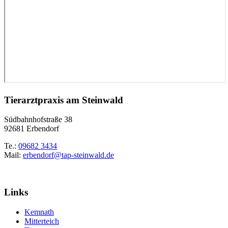
Tierarztpraxis am Steinwald
Südbahnhofstraße 38
92681 Erbendorf
Te.:
09682 3434
Mail:
erbendorf@tap-steinwald.de
Links
Kemnath
Mitterteich