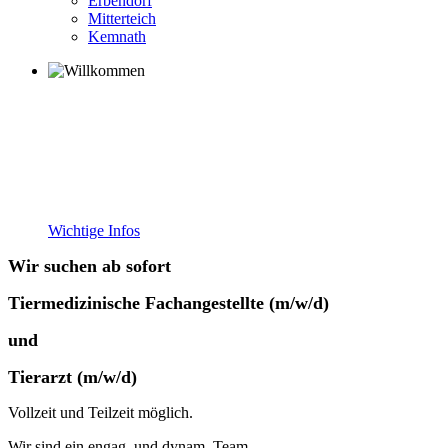
Erbendorf
Mitterteich
Kemnath
Willkommen in der
Tierarztpraxis am Steinwald
Kleintiere • Großtiere
Wichtige Infos
Wir suchen ab sofort
Tiermedizinische Fachangestellte (m/w/d)
und
Tierarzt (m/w/d)
Vollzeit und Teilzeit möglich.
Wir sind ein engag. und dynam. Team.